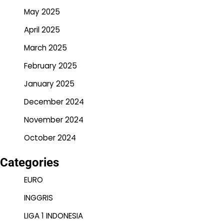
May 2025
April 2025
March 2025
February 2025
January 2025
December 2024
November 2024
October 2024
Categories
EURO
INGGRIS
LIGA 1 INDONESIA