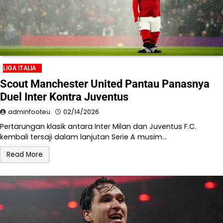
LIGA ITALIA
Scout Manchester United Pantau Panasnya
Duel Inter Kontra Juventus
adminfooteu
02/14/2026
Pertarungan klasik antara Inter Milan dan Juventus F.C.
kembali tersaji dalam lanjutan Serie A musim…
Read More