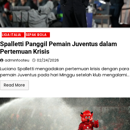
LIGA ITALIA
SEPAK BOLA
Spalletti Panggil Pemain Juventus dalam
Pertemuan Krisis
adminfooteu
02/24/2026
Luciano Spalletti mengadakan pertemuan krisis dengan para
pemain Juventus pada hari Minggu setelah klub mengalami…
Read More