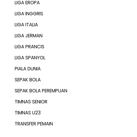
LIGA EROPA
LIGA INGGRIS
LIGA ITALIA
LIGA JERMAN
LIGA PRANCIS
LIGA SPANYOL
PIALA DUNIA
SEPAK BOLA
SEPAK BOLA PEREMPUAN
TIMNAS SENIOR
TIMNAS U23
TRANSFER PEMAIN