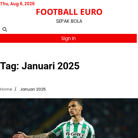
Skip
Thu, Aug 6, 2026
FOOTBALL EURO
to
content
SEPAK BOLA
Sign In
Tag:
Januari 2025
Home
Januari 2025