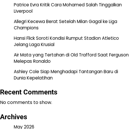
Patrice Evra Kritik Cara Mohamed Salah Tinggalkan
Liverpool
Allegri Kecewa Berat Setelah Milan Gagal ke Liga
Champions
Hansi Flick Soroti Kondisi Rumput Stadion Atletico
Jelang Laga Krusial
Air Mata yang Tertahan di Old Trafford Saat Ferguson
Melepas Ronaldo
Ashley Cole Siap Menghadapi Tantangan Baru di
Dunia Kepelatihan
Recent Comments
No comments to show.
Archives
May 2026