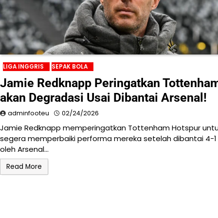
LIGA INGGRIS
SEPAK BOLA
Jamie Redknapp Peringatkan Tottenha
akan Degradasi Usai Dibantai Arsenal!
adminfooteu
02/24/2026
Jamie Redknapp memperingatkan Tottenham Hotspur unt
segera memperbaiki performa mereka setelah dibantai 4-1
oleh Arsenal…
Read More