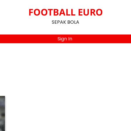
FOOTBALL EURO
SEPAK BOLA
Sign In