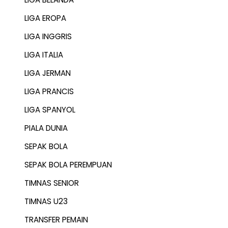
LIGA EROPA
LIGA INGGRIS
LIGA ITALIA
LIGA JERMAN
LIGA PRANCIS
LIGA SPANYOL
PIALA DUNIA
SEPAK BOLA
SEPAK BOLA PEREMPUAN
TIMNAS SENIOR
TIMNAS U23
TRANSFER PEMAIN