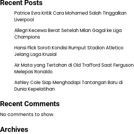
Recent Posts
Patrice Evra Kritik Cara Mohamed Salah Tinggalkan
Liverpool
Allegri Kecewa Berat Setelah Milan Gagal ke Liga
Champions
Hansi Flick Soroti Kondisi Rumput Stadion Atletico
Jelang Laga Krusial
Air Mata yang Tertahan di Old Trafford Saat Ferguson
Melepas Ronaldo
Ashley Cole Siap Menghadapi Tantangan Baru di
Dunia Kepelatihan
Recent Comments
No comments to show.
Archives