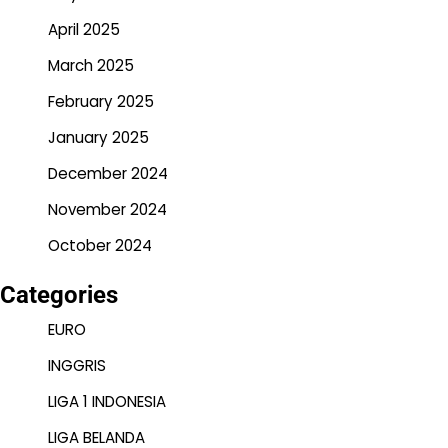
April 2025
March 2025
February 2025
January 2025
December 2024
November 2024
October 2024
Categories
EURO
INGGRIS
LIGA 1 INDONESIA
LIGA BELANDA