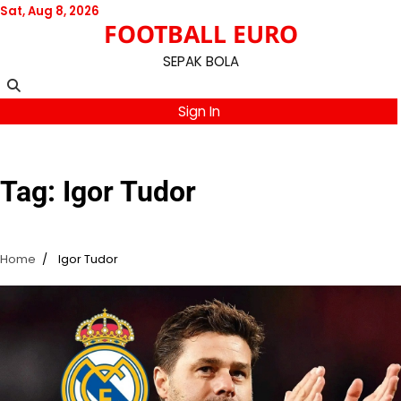
Skip
Sat, Aug 8, 2026
FOOTBALL EURO
to
content
SEPAK BOLA
Sign In
Tag:
Igor Tudor
Home
Igor Tudor