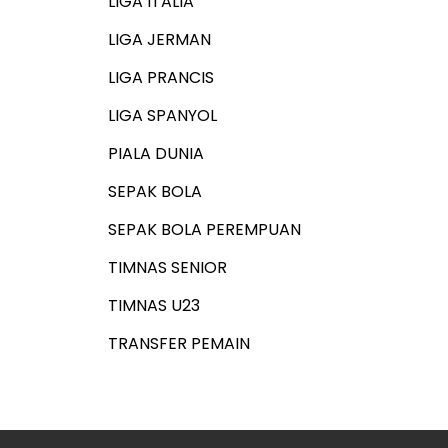
LIGA ITALIA
LIGA JERMAN
LIGA PRANCIS
LIGA SPANYOL
PIALA DUNIA
SEPAK BOLA
SEPAK BOLA PEREMPUAN
TIMNAS SENIOR
TIMNAS U23
TRANSFER PEMAIN