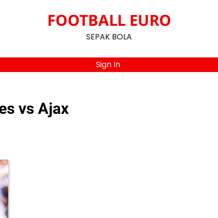
FOOTBALL EURO
SEPAK BOLA
Sign In
es vs Ajax