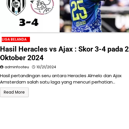
LIGA BELANDA
Hasil Heracles vs Ajax : Skor 3-4 pada 
Oktober 2024
adminfooteu
10/21/2024
Hasil pertandingan seru antara Heracles Almelo dan Ajax
Amsterdam salah satu laga yang mencuri perhatian…
Read More