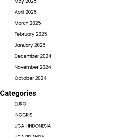
May 2025
April 2025
March 2025
February 2025
January 2025
December 2024
November 2024
October 2024
Categories
EURO
INGGRIS
LIGA 1 INDONESIA
LIGA BELANDA