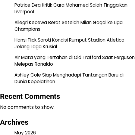
Patrice Evra Kritik Cara Mohamed Salah Tinggalkan
Liverpool
Allegri Kecewa Berat Setelah Milan Gagal ke Liga
Champions
Hansi Flick Soroti Kondisi Rumput Stadion Atletico
Jelang Laga Krusial
Air Mata yang Tertahan di Old Trafford Saat Ferguson
Melepas Ronaldo
Ashley Cole Siap Menghadapi Tantangan Baru di
Dunia Kepelatihan
Recent Comments
No comments to show.
Archives
May 2026