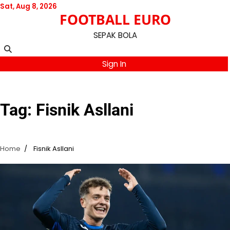
Skip
Sat, Aug 8, 2026
FOOTBALL EURO
to
content
SEPAK BOLA
Sign In
Tag:
Fisnik Asllani
Home
Fisnik Asllani