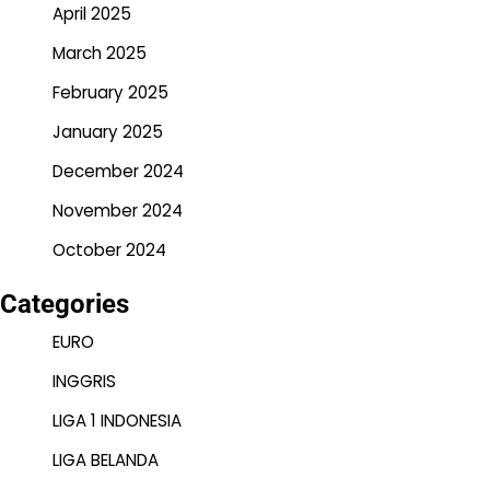
April 2025
March 2025
February 2025
January 2025
December 2024
November 2024
October 2024
Categories
EURO
INGGRIS
LIGA 1 INDONESIA
LIGA BELANDA