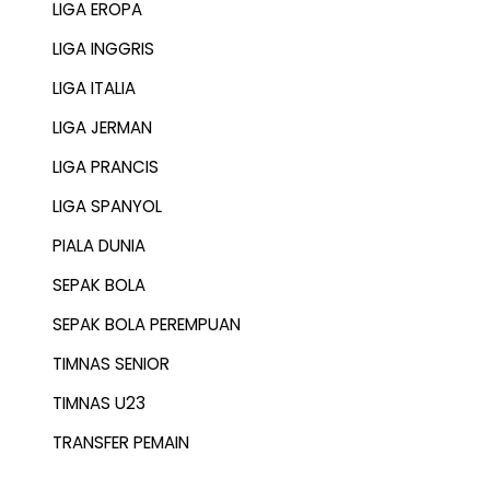
LIGA EROPA
LIGA INGGRIS
LIGA ITALIA
LIGA JERMAN
LIGA PRANCIS
LIGA SPANYOL
PIALA DUNIA
SEPAK BOLA
SEPAK BOLA PEREMPUAN
TIMNAS SENIOR
TIMNAS U23
TRANSFER PEMAIN