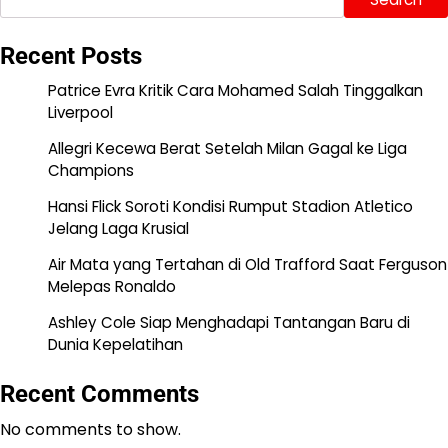
Recent Posts
Patrice Evra Kritik Cara Mohamed Salah Tinggalkan
Liverpool
Allegri Kecewa Berat Setelah Milan Gagal ke Liga
Champions
Hansi Flick Soroti Kondisi Rumput Stadion Atletico
Jelang Laga Krusial
Air Mata yang Tertahan di Old Trafford Saat Ferguson
Melepas Ronaldo
Ashley Cole Siap Menghadapi Tantangan Baru di
Dunia Kepelatihan
Recent Comments
No comments to show.