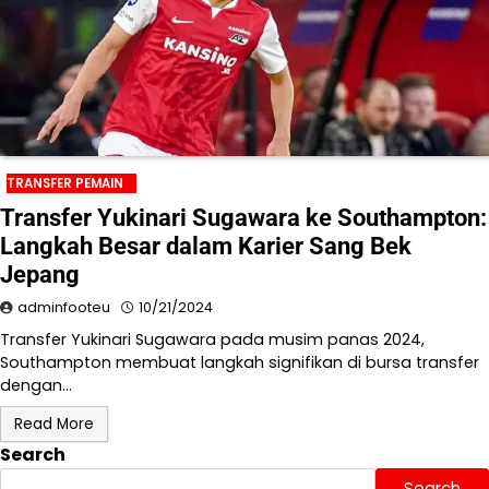
TRANSFER PEMAIN
Transfer Yukinari Sugawara ke Southampton:
Langkah Besar dalam Karier Sang Bek
Jepang
adminfooteu
10/21/2024
Transfer Yukinari Sugawara pada musim panas 2024,
Southampton membuat langkah signifikan di bursa transfer
dengan…
Read More
Search
Search