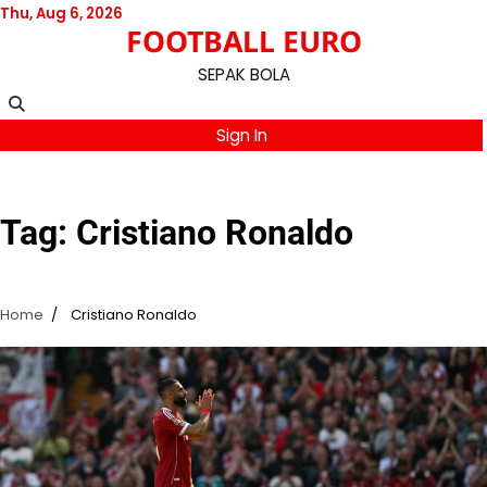
Skip
Thu, Aug 6, 2026
FOOTBALL EURO
to
content
SEPAK BOLA
Sign In
Tag:
Cristiano Ronaldo
Home
Cristiano Ronaldo