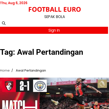
Skip
Thu, Aug 6, 2026
FOOTBALL EURO
to
content
SEPAK BOLA
Sign In
Tag:
Awal Pertandingan
Home
Awal Pertandingan