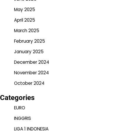
May 2025
April 2025
March 2025
February 2025
January 2025
December 2024
November 2024
October 2024
Categories
EURO
INGGRIS
LIGA 1 INDONESIA