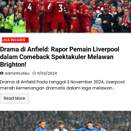
LIGA INGGRIS
Drama di Anfield: Rapor Pemain Liverpool
dalam Comeback Spektakuler Melawan
Brighton!
adminfooteu
11/03/2024
Drama di Anfield Pada tanggal 2 November 2024, Liverpool
meraih kemenangan dramatis dalam laga melawan…
Read More