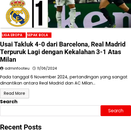
LIGA EROPA
SEPAK BOLA
Usai Takluk 4-0 dari Barcelona, Real Madrid
Terpuruk Lagi dengan Kekalahan 3-1 Atas
Milan
adminfooteu
11/06/2024
Pada tanggal 6 November 2024, pertandingan yang sangat
dinantikan antara Real Madrid dan AC Milan…
Read More
Search
Search
Recent Posts