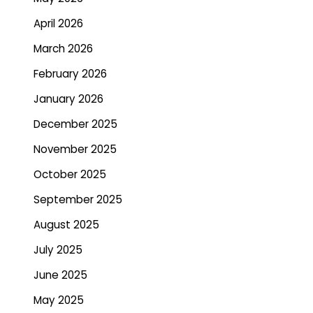
April 2026
March 2026
February 2026
January 2026
December 2025
November 2025
October 2025
September 2025
August 2025
July 2025
June 2025
May 2025