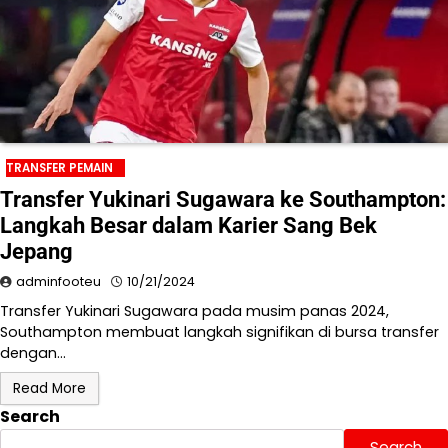
TRANSFER PEMAIN
Transfer Yukinari Sugawara ke Southampton:
Langkah Besar dalam Karier Sang Bek
Jepang
adminfooteu
10/21/2024
Transfer Yukinari Sugawara pada musim panas 2024,
Southampton membuat langkah signifikan di bursa transfer
dengan…
Read More
Search
Search