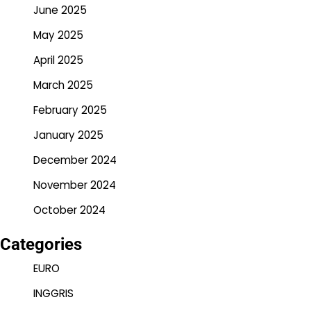
June 2025
May 2025
April 2025
March 2025
February 2025
January 2025
December 2024
November 2024
October 2024
Categories
EURO
INGGRIS