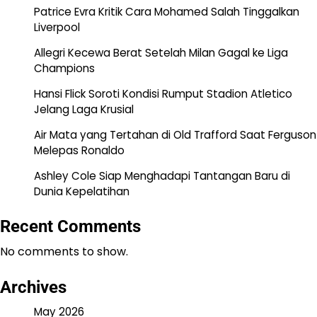
Patrice Evra Kritik Cara Mohamed Salah Tinggalkan
Liverpool
Allegri Kecewa Berat Setelah Milan Gagal ke Liga
Champions
Hansi Flick Soroti Kondisi Rumput Stadion Atletico
Jelang Laga Krusial
Air Mata yang Tertahan di Old Trafford Saat Ferguson
Melepas Ronaldo
Ashley Cole Siap Menghadapi Tantangan Baru di
Dunia Kepelatihan
Recent Comments
No comments to show.
Archives
May 2026