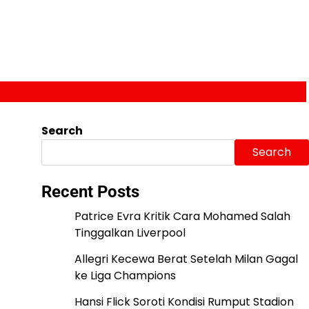
Search
Search
Recent Posts
Patrice Evra Kritik Cara Mohamed Salah
Tinggalkan Liverpool
Allegri Kecewa Berat Setelah Milan Gagal
ke Liga Champions
Hansi Flick Soroti Kondisi Rumput Stadion