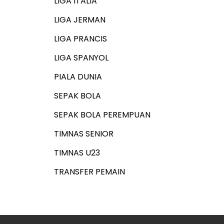
LIGA ITALIA
LIGA JERMAN
LIGA PRANCIS
LIGA SPANYOL
PIALA DUNIA
SEPAK BOLA
SEPAK BOLA PEREMPUAN
TIMNAS SENIOR
TIMNAS U23
TRANSFER PEMAIN