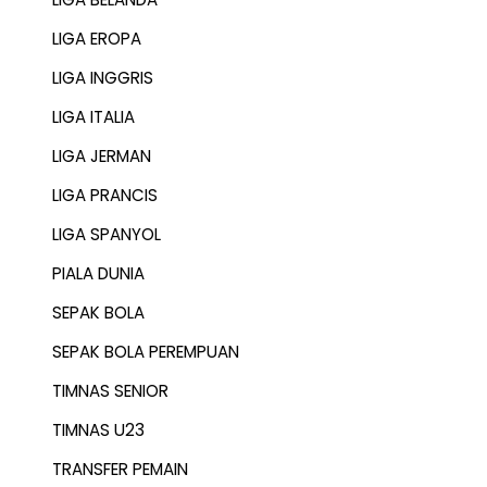
LIGA EROPA
LIGA INGGRIS
LIGA ITALIA
LIGA JERMAN
LIGA PRANCIS
LIGA SPANYOL
PIALA DUNIA
SEPAK BOLA
SEPAK BOLA PEREMPUAN
TIMNAS SENIOR
TIMNAS U23
TRANSFER PEMAIN