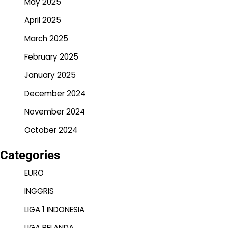
May 2025
April 2025
March 2025
February 2025
January 2025
December 2024
November 2024
October 2024
Categories
EURO
INGGRIS
LIGA 1 INDONESIA
LIGA BELANDA