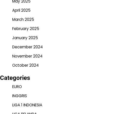
May 2025
April 2025
March 2025
February 2025
January 2025
December 2024
November 2024
October 2024
Categories
EURO
INGGRIS
LIGA 1 INDONESIA