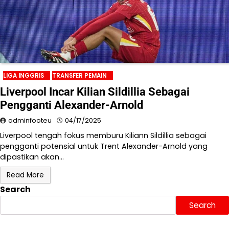
LIGA INGGRIS
TRANSFER PEMAIN
Liverpool Incar Kilian Sildillia Sebagai
Pengganti Alexander-Arnold
adminfooteu
04/17/2025
Liverpool tengah fokus memburu Kiliann Sildillia sebagai
pengganti potensial untuk Trent Alexander-Arnold yang
dipastikan akan…
Read More
Search
Search