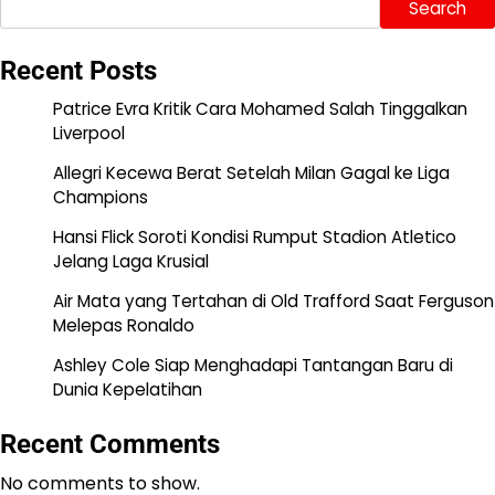
Search
Recent Posts
Patrice Evra Kritik Cara Mohamed Salah Tinggalkan
Liverpool
Allegri Kecewa Berat Setelah Milan Gagal ke Liga
Champions
Hansi Flick Soroti Kondisi Rumput Stadion Atletico
Jelang Laga Krusial
Air Mata yang Tertahan di Old Trafford Saat Ferguson
Melepas Ronaldo
Ashley Cole Siap Menghadapi Tantangan Baru di
Dunia Kepelatihan
Recent Comments
No comments to show.