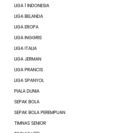
LIGA 1 INDONESIA
LIGA BELANDA
LIGA EROPA
LIGA INGGRIS
LIGA ITALIA
LIGA JERMAN
LIGA PRANCIS
LIGA SPANYOL
PIALA DUNIA
SEPAK BOLA
SEPAK BOLA PEREMPUAN
TIMNAS SENIOR