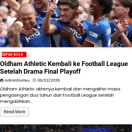
SEPAK BOLA
Oldham Athletic Kembali ke Football League
Setelah Drama Final Playoff
adminfooteu
06/02/2025
Oldham Athletic akhirnya kembali dan mengakhiri masa
pengasingan dua tahun dari Football League setelah
mengalahkan…
Read More